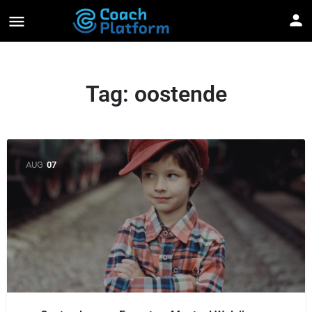
Tag:
oostende
AUG
07