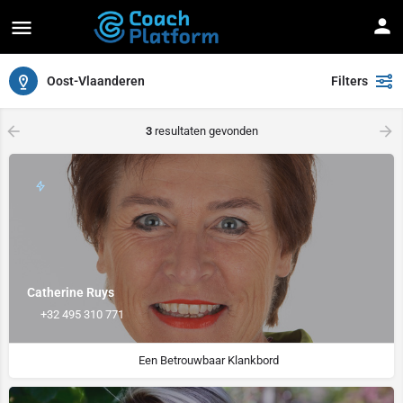
Oost-Vlaanderen
Filters
arrow_backward
arrow_forward
3
resultaten gevonden
Catherine Ruys
+32 495 310 771
Een Betrouwbaar Klankbord