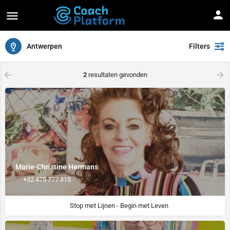
Antwerpen
Filters
arrow_backward
arrow_forward
2
resultaten gevonden
Marie-Christine Hermans
+32 475 777 315
Stop met Lijnen - Begin met Leven