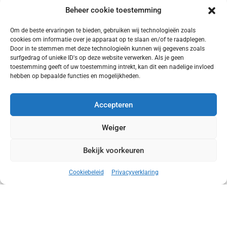
Beheer cookie toestemming
VRAGEN
Om de beste ervaringen te bieden, gebruiken wij technologieën zoals
Heeft u nog vragen ? Is iets niet duidelijk ? U kan ons steeds be
cookies om informatie over je apparaat op te slaan en/of te raadplegen.
via
info@coachplatform.be
.
Door in te stemmen met deze technologieën kunnen wij gegevens zoals
Mediapartner Solutions BV, Kapellestraat 26, 8560 Wevelgem, B
surfgedrag of unieke ID's op deze website verwerken. Als je geen
BE 0464.349.193.
toestemming geeft of uw toestemming intrekt, kan dit een nadelige invloed
hebben op bepaalde functies en mogelijkheden.
Deze privacyinstellingen zijn van toepassing vanaf 12 augustus 2
Accepteren
Weiger
Bekijk voorkeuren
Cookiebeleid
Privacyverklaring
© Mediapartner Solutions BV 2023-2024 -
Gebruiksvoorwaarden &