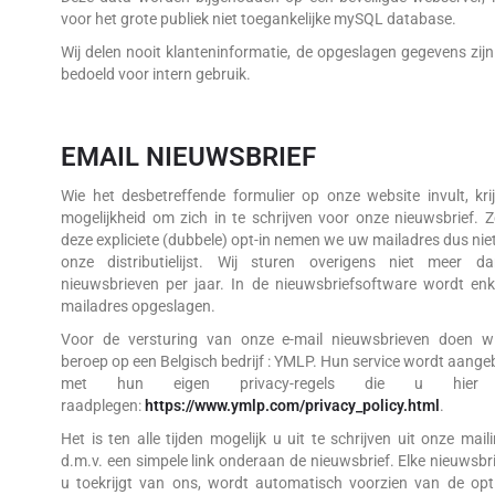
voor het grote publiek niet toegankelijke mySQL database.
Wij delen nooit klanteninformatie, de opgeslagen gegevens zijn
bedoeld voor intern gebruik.
EMAIL NIEUWSBRIEF
Wie het desbetreffende formulier op onze website invult, kri
mogelijkheid om zich in te schrijven voor onze nieuwsbrief. 
deze expliciete (dubbele) opt-in nemen we uw mailadres dus niet
onze distributielijst. Wij sturen overigens niet meer d
nieuwsbrieven per jaar. In de nieuwsbriefsoftware wordt en
mailadres opgeslagen.
Voor de versturing van onze e-mail nieuwsbrieven doen wi
beroep op een Belgisch bedrijf : YMLP. Hun service wordt aang
met hun eigen privacy-regels die u hier
raadplegen:
https://www.ymlp.com/privacy_policy.html
.
Het is ten alle tijden mogelijk u uit te schrijven uit onze mailin
d.m.v. een simpele link onderaan de nieuwsbrief. Elke nieuwsbri
u toekrijgt van ons, wordt automatisch voorzien van de op