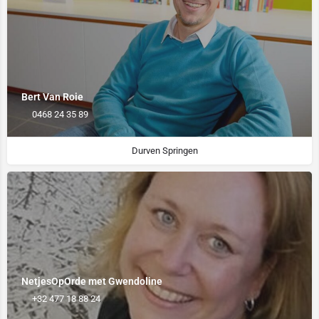
Bert Van Roie
0468 24 35 89
Durven Springen
NetjesOpOrde met Gwendoline
+32 477 18 88 24