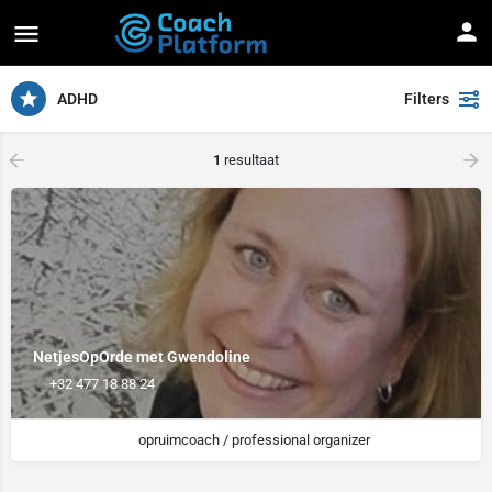
ADHD
Filters
arrow_backward
arrow_forward
1
resultaat
NetjesOpOrde met Gwendoline
+32 477 18 88 24
opruimcoach / professional organizer