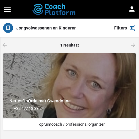
Jongvolwassenen en Kinderen
Filters
arrow_backward
arrow_forward
1
resultaat
NetjesOpOrde met Gwendoline
+32 477 18 88 24
opruimcoach / professional organizer